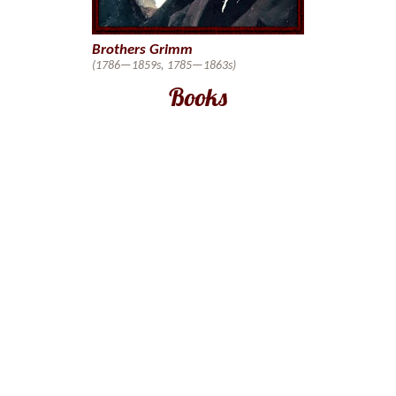
Brothers Grimm
(1786—1859s, 1785—1863s)
Books